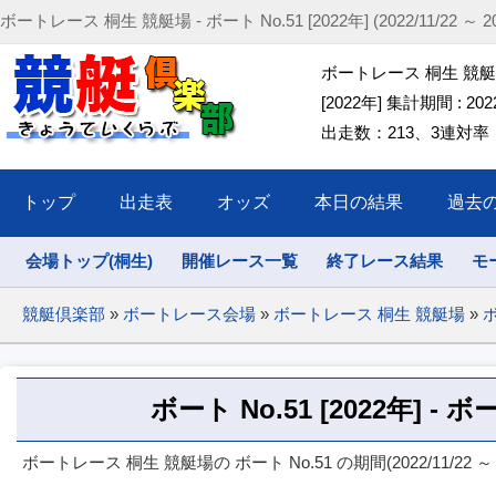
ボートレース 桐生 競艇場 - ボート No.51 [2022年] (2022/11/22 ～ 202
ボートレース 桐生 競艇場 
[2022年] 集計期間 : 2022/
出走数：213、3連対率：53
トップ
出走表
オッズ
本日の結果
過去
会場トップ(桐生)
開催レース一覧
終了レース結果
モ
競艇倶楽部
»
ボートレース会場
»
ボートレース 桐生 競艇場
»
ボ
ボート No.51 [2022年] 
ボートレース 桐生 競艇場の ボート No.51 の期間(2022/11/22 ～