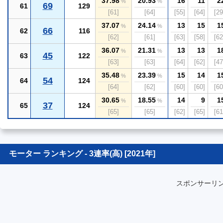
37.98
20.93
16
11
2
%
%
69
61
129
[61]
[64]
[55]
[64]
[29
37.07
24.14
13
15
1
%
%
66
62
116
[62]
[61]
[63]
[58]
[62
36.07
21.31
13
13
1
%
%
45
63
122
[63]
[63]
[64]
[62]
[47
35.48
23.39
15
14
1
%
%
54
64
124
[64]
[62]
[60]
[60]
[60
30.65
18.55
14
9
1
%
%
37
65
124
[65]
[65]
[62]
[65]
[61
モーター ランキング - 3連率(高) [2021年]
スポンサーリ