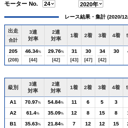
モーター No.
レース結果・集計 (2020/12/27
出走
3連
2連
1着
2着
3着
4着
対率
対率
合計
205
46.34
29.76
31
30
34
30
%
%
(208)
[44]
[42]
[43]
[47]
[42]
3連
2連
級別
1着
2着
3着
4着
対率
対率
A1
70.97
54.84
11
6
5
3
%
%
A2
61.4
35.09
12
8
15
8
%
%
B1
35.63
21.84
7
12
12
15
%
%