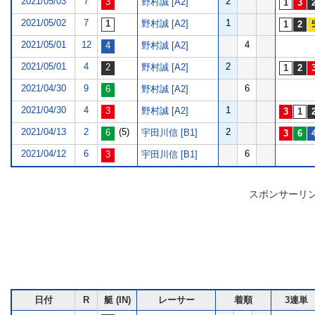
2021/05/03
7
2
野村誠 [A2]
2021/05/02
7
1
野村誠 [A2]
2021/05/01
12
4
野村誠 [A2]
2021/05/01
4
2
野村誠 [A2]
2021/04/30
9
6
野村誠 [A2]
2021/04/30
4
1
野村誠 [A2]
2021/04/13
2
(5)
2
宇田川信 [B1]
2021/04/12
6
6
宇田川信 [B1]
スポンサーリ
日付
R
艇 (IN)
レーサー
着順
3連単