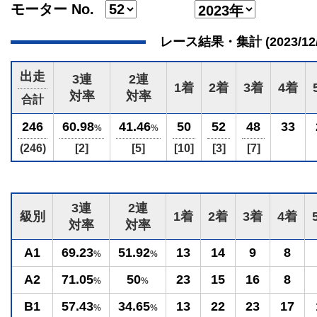
モーター No.
レース結果・集計 (2023/12/28
出走
3連
2連
1着
2着
3着
4着
対率
対率
合計
246
60.98
41.46
50
52
48
33
%
%
(246)
[2]
[5]
[10]
[3]
[7]
3連
2連
級別
1着
2着
3着
4着
対率
対率
A1
69.23
51.92
13
14
9
8
%
%
A2
71.05
50
23
15
16
8
%
%
B1
57.43
34.65
13
22
23
17
%
%