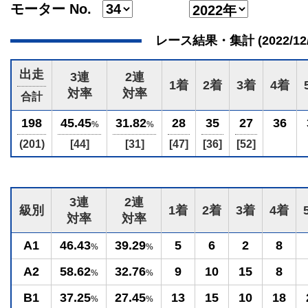
モーター No.
レース結果・集計 (2022/12/27
出走
3連
2連
1着
2着
3着
4着
対率
対率
合計
198
45.45
31.82
28
35
27
36
%
%
(201)
[44]
[31]
[47]
[36]
[52]
3連
2連
級別
1着
2着
3着
4着
対率
対率
A1
46.43
39.29
5
6
2
8
%
%
A2
58.62
32.76
9
10
15
8
%
%
B1
37.25
27.45
13
15
10
18
%
%