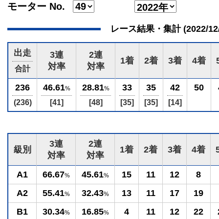
モーター No.
レース結果・集計 (2022/12/27
出走
3連
2連
1着
2着
3着
4着
対率
対率
合計
236
46.61
28.81
33
35
42
50
%
%
(236)
[41]
[48]
[35]
[35]
[14]
3連
2連
級別
1着
2着
3着
4着
対率
対率
A1
66.67
45.61
15
11
12
8
%
%
A2
55.41
32.43
13
11
17
19
%
%
B1
30.34
16.85
4
11
12
22
%
%