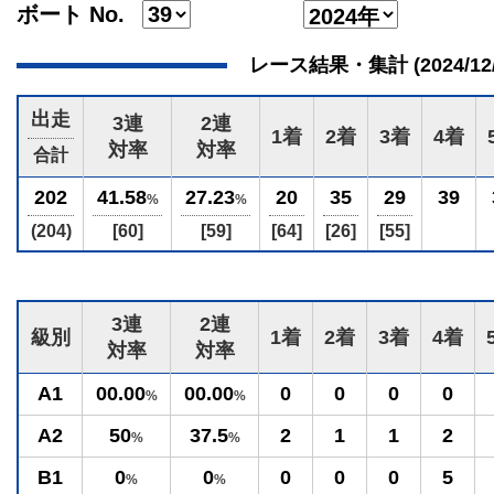
ボート No.
レース結果・集計 (2024/12/02
出走
3連
2連
1着
2着
3着
4着
対率
対率
合計
202
41.58
27.23
20
35
29
39
%
%
(204)
[60]
[59]
[64]
[26]
[55]
3連
2連
級別
1着
2着
3着
4着
対率
対率
A1
00.00
00.00
0
0
0
0
%
%
A2
50
37.5
2
1
1
2
%
%
B1
0
0
0
0
0
5
%
%