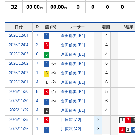
B2
00.00
00.00
0
0
0
0
%
%
日付
R
艇 (IN)
レーサー
着順
3連単
2025/12/04
7
4
倉田郁美 [B1]
2025/12/04
2
4
倉田郁美 [B1]
2025/12/03
6
4
倉田郁美 [B1]
2025/12/02
7
(6)
5
倉田郁美 [B1]
2025/12/02
1
(6)
4
倉田郁美 [B1]
2025/12/01
4
(2)
6
倉田郁美 [B1]
2025/11/30
8
(4)
5
倉田郁美 [B1]
2025/11/30
4
(5)
6
倉田郁美 [B1]
2025/11/29
4
4
倉田郁美 [B1]
2025/11/25
7
2
川原涼 [A2]
2025/11/25
1
3
川原涼 [A2]