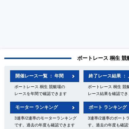
ボートレース 桐生 競
開催レース一覧 ： 年間
終了レース結果 ： 
ボートレース 桐生 競艇場の
ボートレース 桐生 競
レースを年間で確認できます
レース結果を確認でき
モーター ランキング
ボート ランキング
3連率/2連率のモーターランキング
3連率/2連率のボート
です。過去の年度も確認できます
す。過去の年度も確認